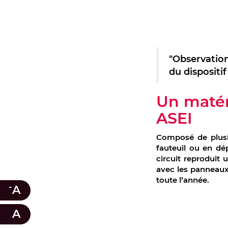
"Observation,
du dispositi
Un matér
ASEI
Composé de plusie
fauteuil ou en dé
circuit reproduit 
avec les panneaux d
toute l’année.
-
A
A