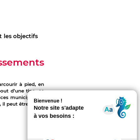
 les objectifs
issements
rcourir à pied, en
out d’une tige, ce
ices municipaux,..)
il peut être utilisé