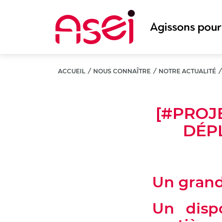
Aller
au
contenu
principal
ACCUEIL
/
NOUS CONNAÎTRE
/
NOTRE ACTUALITÉ
[#PROJ
DÉP
Un grand
Un dispo