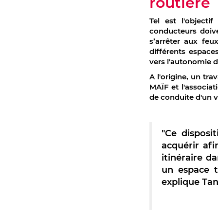
routière
Tel est l'object
conducteurs doive
s’arrêter aux feu
différents espace
vers l'autonomie d
A l'origine, un tra
MAÏF et l'associat
de conduite d'un 
"Ce disposit
acquérir afi
itinéraire d
un espace t
explique Tan