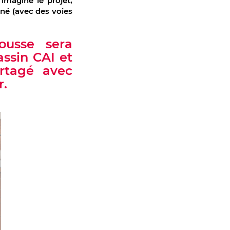
 imaginé le projet,
iné (avec des voies
ousse sera
assin CAI et
artagé avec
r.