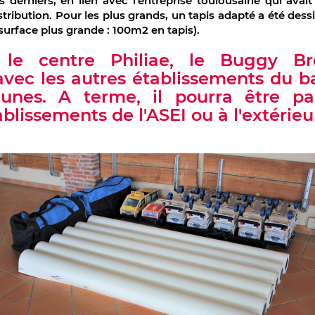
derniers, en lien avec l'entreprise toulousaine qui avait
ribution. Pour les plus grands, un tapis adapté a été dess
 surface plus grande : 100m2 en tapis).
 le centre Philiae, le Buggy Br
vec les autres établissements du b
unes. A terme, il pourra être p
ablissements de l'ASEI ou à l'extérieu