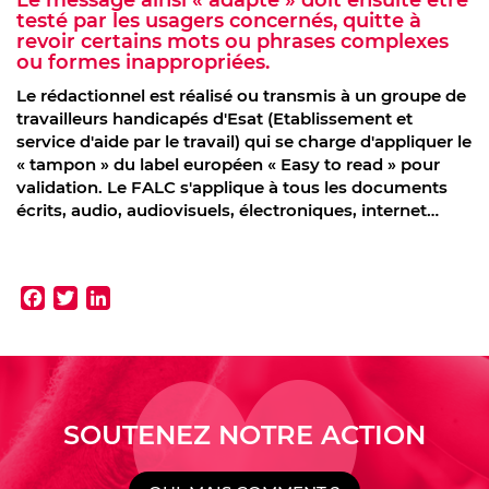
Le message ainsi « adapté » doit ensuite être
testé par les usagers concernés, quitte à
revoir certains mots ou phrases complexes
ou formes inappropriées.
Le rédactionnel est réalisé ou transmis à un groupe de
travailleurs handicapés d'Esat (Etablissement et
service d'aide par le travail) qui se charge d'appliquer le
« tampon » du label européen « Easy to read » pour
validation. Le FALC s'applique à tous les documents
écrits, audio, audiovisuels, électroniques, internet…
Facebook
Twitter
LinkedIn
SOUTENEZ NOTRE ACTION