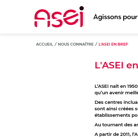
Aller
au
contenu
principal
ACCUEIL
/
NOUS CONNAÎTRE
/
L'ASEI EN BREF
L'ASEI en
L’ASEI naît en 195
qu’un avenir meill
Des centres inclua
sont ainsi créées 
établissements po
Au tournant des an
A partir de 2011, 