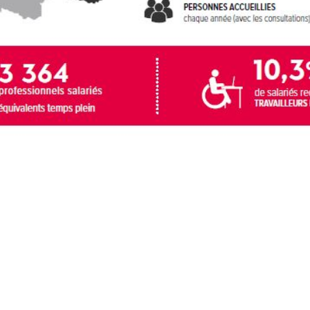
ook
er
kedIn