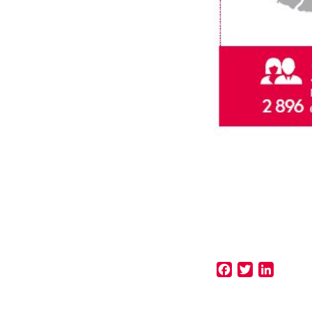
Faceb
Twitt
Lin