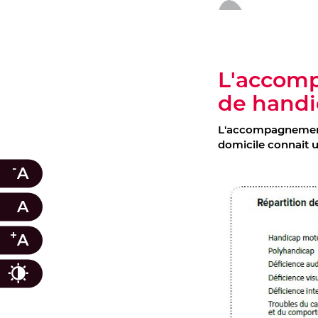
L'accomp
de handi
L'accompagnement 
domicile connait u
-
A
A
+
A
Contraste