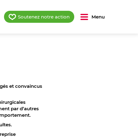
Soutenez notre action
Menu
gagés et convaincus
irurgicales
ment par d’autres
comportement.
ultes.
reprise