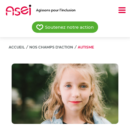
Aller
au
contenu
principal
Soutenez notre action
ACCUEIL
/
NOS CHAMPS D'ACTION
/
AUTISME