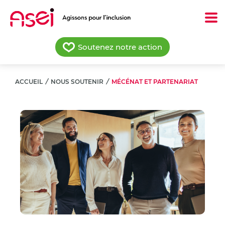
Aller
au
contenu
principal
Soutenez notre action
ACCUEIL
/
NOUS SOUTENIR
/
MÉCÉNAT ET PARTENARIAT