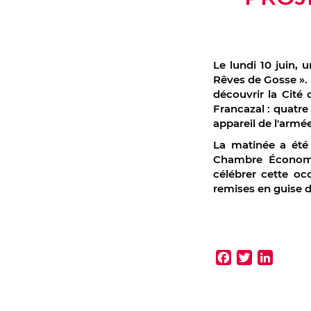
Le lundi 10 juin, 
Rêves de Gosse ». 
découvrir la Cité 
Francazal : quatre
appareil de l'armée 
La matinée a été
Chambre Économi
célébrer cette oc
remises en guise d
Faceb
Twitt
Lin