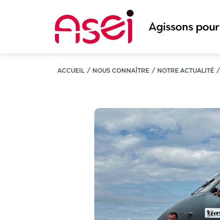
Aller
au
contenu
principal
ACCUEIL
/
NOUS CONNAÎTRE
/
NOTRE ACTUALITÉ