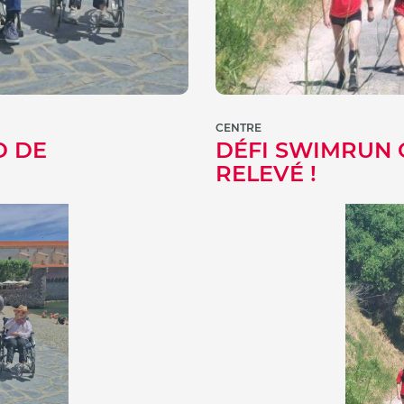
CENTRE
D DE
DÉFI SWIMRUN 
RELEVÉ !