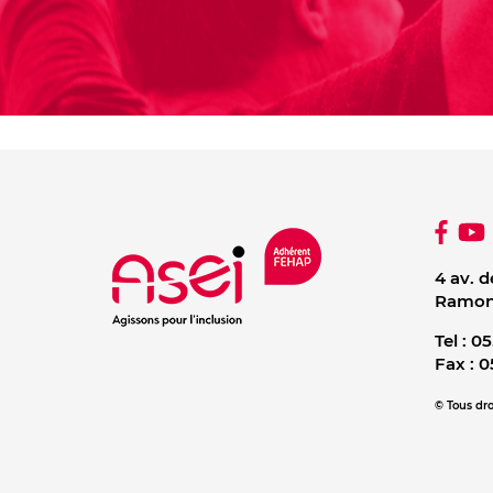
4 av. d
Ramonv
Tel :
05
Fax :
0
© Tous dro