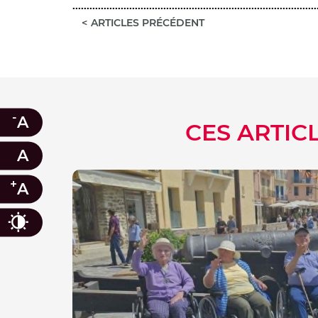
ARTICLES PRÉCÉDENT
-
A
CES ARTIC
A
+
A
Contraste