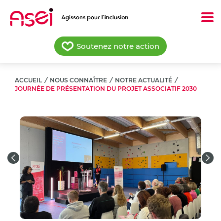
Aller
au
contenu
principal
Soutenez notre action
ACCUEIL
/
NOUS CONNAÎTRE
/
NOTRE ACTUALITÉ
/
JOURNÉE DE PRÉSENTATION DU PROJET ASSOCIATIF 2030
Previous
Nex