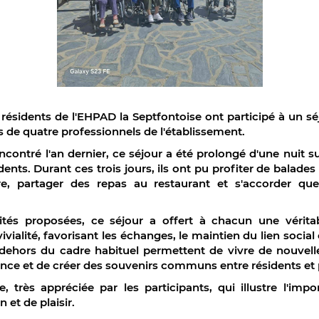
5 résidents de l'EHPAD la Septfontoise ont participé à un sé
de quatre professionnels de l'établissement.
contré l'an dernier, ce séjour a été prolongé d'une nuit s
nts. Durant ces trois jours, ils ont pu profiter de balades
ure, partager des repas au restaurant et s'accorder que
vités proposées, ce séjour a offert à chacun une vérita
vialité, favorisant les échanges, le maintien du lien social 
ehors du cadre habituel permettent de vivre de nouvell
ance et de créer des souvenirs communs entre résidents et 
ve, très appréciée par les participants, qui illustre l'impo
et de plaisir.