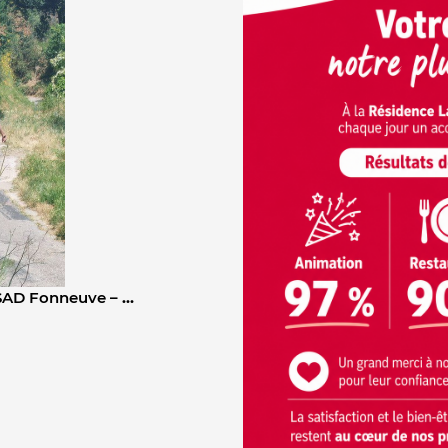
ESSAD Fonneuve –
…