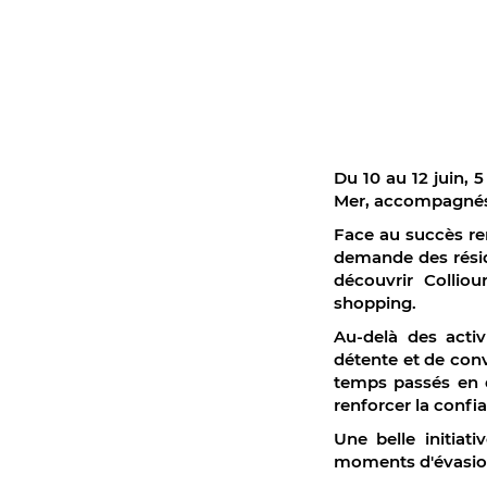
Du 10 au 12 juin, 
Mer, accompagnés 
Face au succès ren
demande des réside
découvrir Collio
shopping.
Au-delà des acti
détente et de convi
temps passés en d
renforcer la confi
Une belle initiati
moments d'évasion 