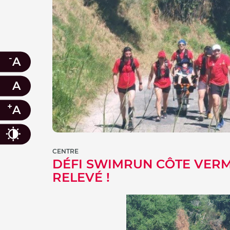
-
A
A
+
A
Contraste
CENTRE
DÉFI SWIMRUN CÔTE VERM
RELEVÉ !