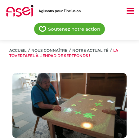
Aller
au
contenu
principal
Soutenez notre action
ACCUEIL
/
NOUS CONNAÎTRE
/
NOTRE ACTUALITÉ
/
LA
TOVERTAFEL À L'EHPAD DE SEPTFONDS !