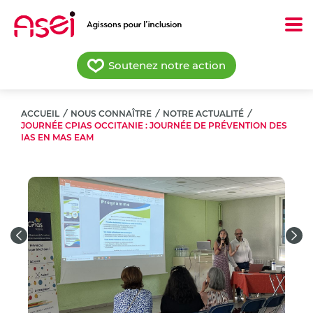
Aller
au
contenu
principal
Soutenez notre action
ACCUEIL
/
NOUS CONNAÎTRE
/
NOTRE ACTUALITÉ
/
JOURNÉE CPIAS OCCITANIE : JOURNÉE DE PRÉVENTION DES
IAS EN MAS EAM
Previous
Nex