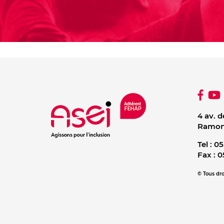
4 av. d
Ramonv
Tel :
05
Fax :
0
© Tous dro