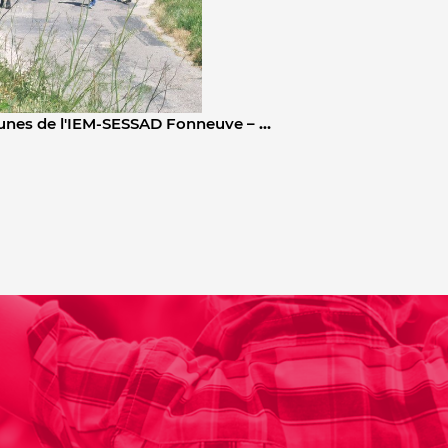
jeunes de l'IEM-SESSAD Fonneuve –
…