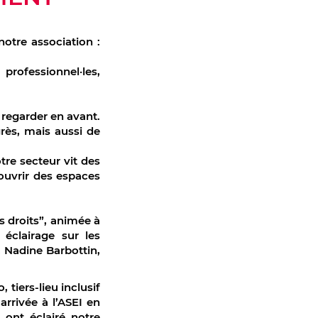
notre association :
rofessionnel·les,
t regarder en avant.
grès, mais aussi de
re secteur vit des
ouvrir des espaces
es droits”, animée à
éclairage sur les
, Nadine Barbottin,
tiers-lieu inclusif
rrivée à l’ASEI en
ont éclairé notre