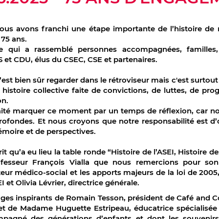
nous avons franchi une étape importante de l’histoire de 
 75 ans.
e qui a rassemblé personnes accompagnées, familles, p
 et CDU, élus du CSEC, CSE et partenaires.
’est bien sûr regarder dans le rétroviseur mais c'est surtou
histoire collective faite de convictions, de luttes, de pro
on.
té marquer ce moment par un temps de réflexion, car not
rofondes. Et nous croyons que notre responsabilité est d’
émoire et de perspectives.
it qu’a eu lieu la table ronde “Histoire de l’ASEI, Histoire d
ofesseur François Vialla que nous remercions pour son 
eur médico-social et les apports majeurs de la loi de 2005
I et Olivia Lévrier, directrice générale.
es inspirants de Romain Tesson, président de Café and Co, 
 et de Madame Huguette Estripeau, éducatrice spécialisée a
mpagné des générations d’enfants et dont les souvenirs 