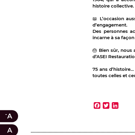
histoire collective.
📖 L’occasion aus
d’engagement.
Des personnes ac
incarne à sa façon
🎂 Bien sûr, nous
d’ASEI Restaurati
75 ans d’histoire
toutes celles et ce
Faceb
Twitt
Lin
-
A
A