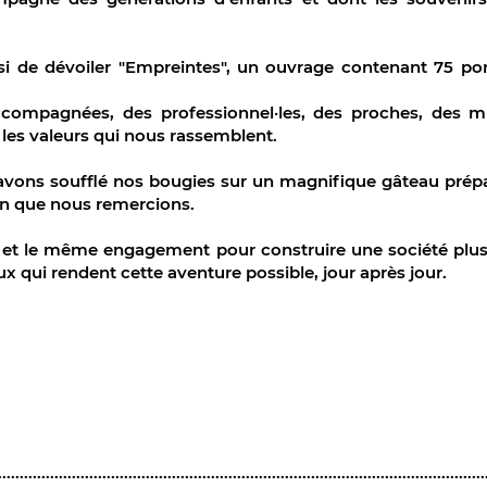
si de dévoiler "Empreintes", un ouvrage contenant 75 por
compagnées, des professionnel·les, des proches, des mi
 les valeurs qui nous rassemblent.
 avons soufflé nos bougies sur un magnifique gâteau prépa
on que nous remercions.
… et le même engagement pour construire une société plus 
ux qui rendent cette aventure possible, jour après jour.
ook
er
kedIn