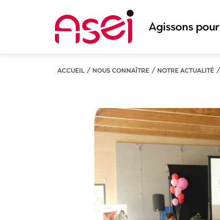
Aller
au
contenu
principal
ACCUEIL
/
NOUS CONNAÎTRE
/
NOTRE ACTUALITÉ