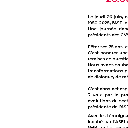
Le jeudi 26 juin, 
1950-2025, l'ASEI a
Une journée rich
présidents des CVS
Fêter ses 75 ans, c
C’est honorer une 
remises en questi
Nous avons souhai
transformations p
de dialogue, de m
C’est dans cet espr
3 voix par le pr
évolutions du sect
présidente de l’ASE
Avec les témoignag
incubé par l’ASEI
1964, qui a acco