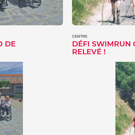
CENTRE
D DE
DÉFI SWIMRUN 
RELEVÉ !