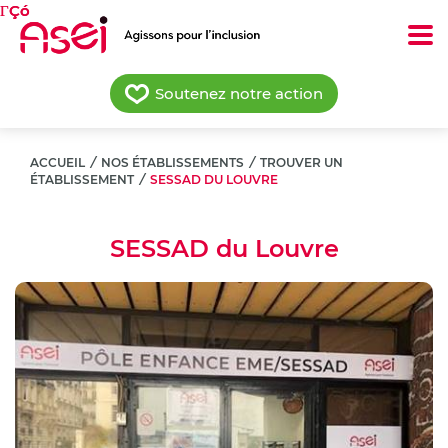
Aller
au
contenu
principal
Soutenez notre action
ACCUEIL
/
NOS ÉTABLISSEMENTS
/
TROUVER UN
ÉTABLISSEMENT
/
SESSAD DU LOUVRE
SESSAD du Louvre