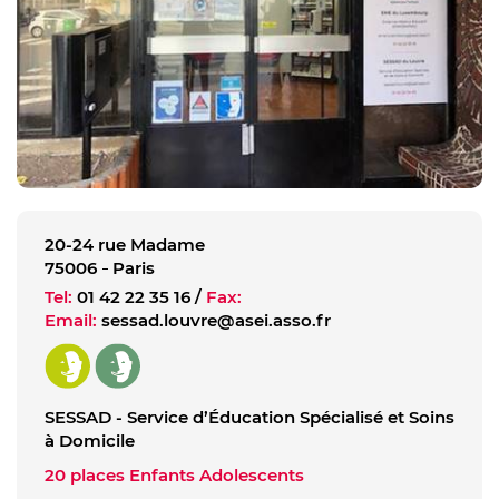
20-24 rue Madame
75006
Paris
Tel:
01 42 22 35 16
/
Fax:
Email:
sessad.louvre@asei.asso.fr
SESSAD - Service d’Éducation Spécialisé et Soins
à Domicile
20 places Enfants Adolescents