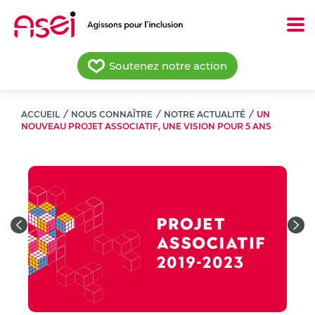
Aller
au
contenu
principal
Soutenez notre action
ACCUEIL
/
NOUS CONNAÎTRE
/
NOTRE ACTUALITÉ
/
UN
NOUVEAU PROJET ASSOCIATIF, UNE VISION POUR 5 ANS
Previous
Nex