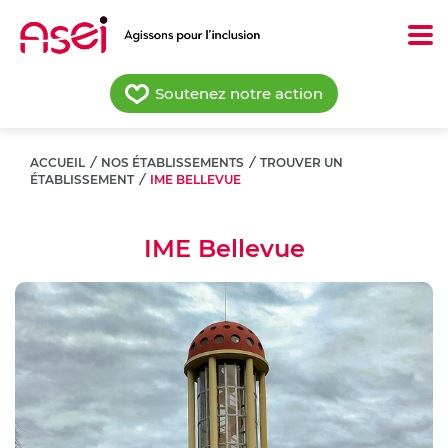
Aller
au
contenu
principal
Soutenez notre action
ACCUEIL
/
NOS ÉTABLISSEMENTS
/
TROUVER UN
ÉTABLISSEMENT
/
IME BELLEVUE
IME Bellevue