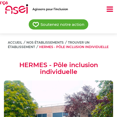
Aller
au
contenu
principal
Soutenez notre action
ACCUEIL
/
NOS ÉTABLISSEMENTS
/
TROUVER UN
ÉTABLISSEMENT
/
HERMES - PÔLE INCLUSION INDIVIDUELLE
HERMES - Pôle inclusion
individuelle