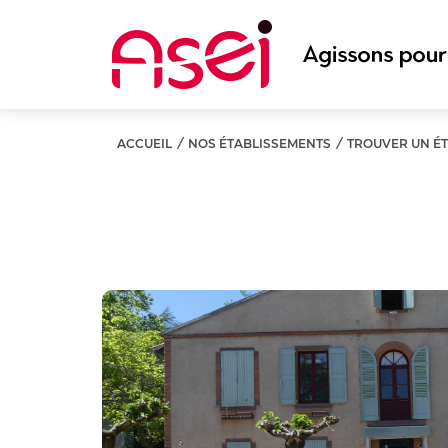
Aller
au
contenu
principal
ACCUEIL
/
NOS ÉTABLISSEMENTS
/
TROUVER UN É