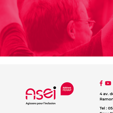
4 av. d
Ramonv
Tel :
05