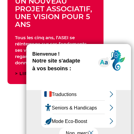
UN NOUVEAU
PROJET ASSOCIATIF,
UNE VISION POUR 5
ANS
Tous les cinq ans, l’ASEI se
réinterroge sur ses fondements,
ses valeurs et ses engagements au
regard de la société actuelle, pour
donner du sens…
LIRE LA SUITE