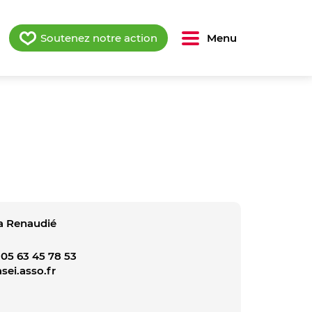
Soutenez notre action
Menu
 La Renaudié
05 63 45 78 53
ei.asso.fr