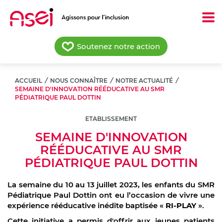
Aller
au
contenu
principal
Soutenez notre action
ACCUEIL
/
NOUS CONNAÎTRE
/
NOTRE ACTUALITÉ
/
SEMAINE D'INNOVATION RÉÉDUCATIVE AU SMR
PÉDIATRIQUE PAUL DOTTIN
ETABLISSEMENT
SEMAINE D'INNOVATION
RÉÉDUCATIVE AU SMR
PÉDIATRIQUE PAUL DOTTIN
La semaine du
10 au 13 juillet
2023, les enfants du SMR
Pédiatrique Paul Dottin ont eu l’occasion de vivre une
expérience rééducative inédite baptisée «
RI-PLAY
».
Cette initiative a permis d'offrir aux jeunes patients