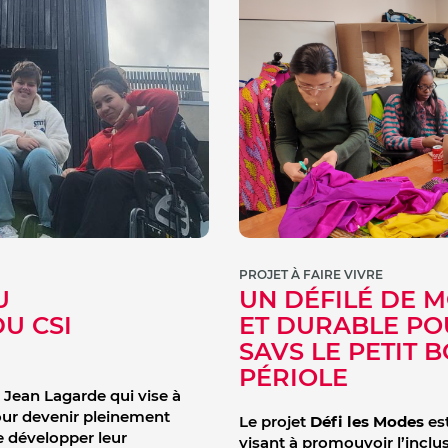
PROJET À FAIRE VIVRE
U
UN DÉFILÉ DE M
U CSI
ET DURABLE PO
SAVS LE PETIT B
PÉRIOLE
I Jean Lagarde qui vise à
our devenir pleinement
Le projet
Défi les Modes
est
e développer leur
visant à promouvoir l’inclus