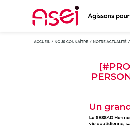
Aller
au
contenu
principal
ACCUEIL
/
NOUS CONNAÎTRE
/
NOTRE ACTUALITÉ
[#PRO
PERSON
Un grand
Le SESSAD Hermès
vie quotidienne, sa