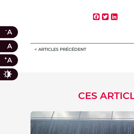
Faceb
Twitt
Lin
-
A
A
ARTICLES PRÉCÉDENT
+
A
Contraste
CES ARTIC