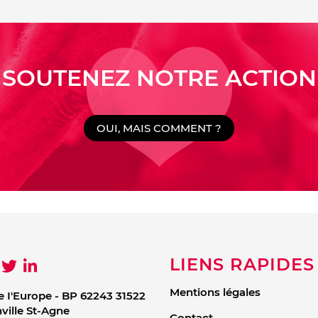
SOUTENEZ NOTRE ACTION
OUI, MAIS COMMENT ?
LIENS RAPIDES
Mentions légales
e I'Europe - BP 62243 31522
ille St-Agne
Contact