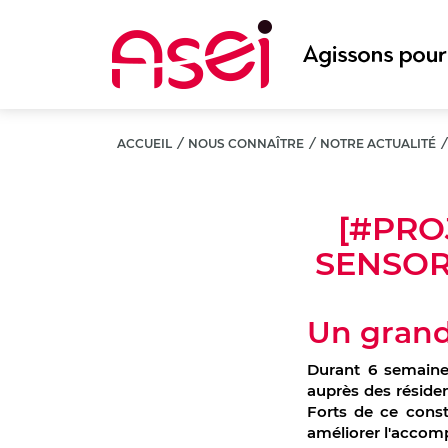
Aller
au
contenu
principal
ACCUEIL
/
NOUS CONNAÎTRE
/
NOTRE ACTUALITÉ
[#PRO
SENSOR
Un grand
Durant 6 semaines
auprès des réside
Forts de ce const
améliorer l'accom