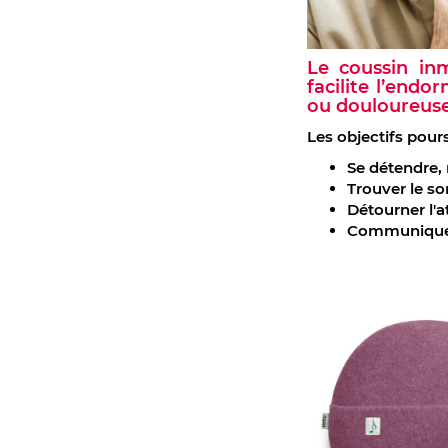
Le coussin inm
facilite l’endo
ou douloureuse
Les objectifs pours
Se détendre,
Trouver le s
Détourner l'
Communiquer