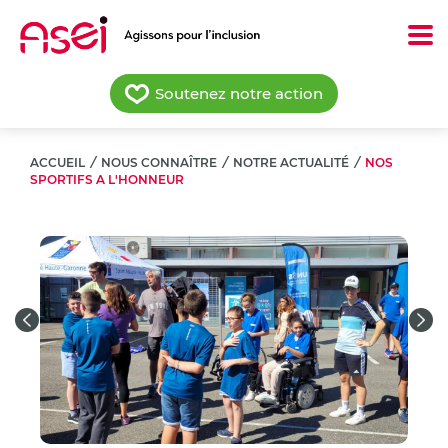
Aller
au
contenu
principal
Soutenez notre action
ACCUEIL
/
NOUS CONNAÎTRE
/
NOTRE ACTUALITÉ
/
NOS
SPORTIFS A L'HONNEUR
Previous
Nex