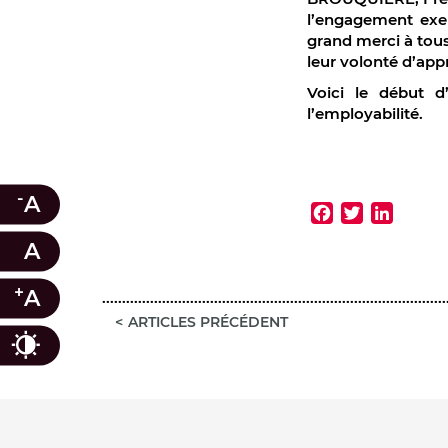
l’engagement ex
grand merci à tou
leur volonté d’appr
Voici le début d
l’employabilité.
Faceb
Twitt
Lin
-
A
A
+
A
ARTICLES PRÉCÉDENT
Contraste