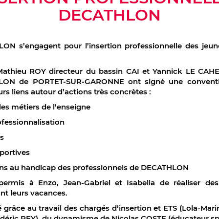
DECATHLON
ON s’engagent pour l’insertion professionnelle des jeun
 Mathieu ROY directeur du bassin CAI et Yannick LE CAH
ON de PORTET-SUR-GARONNE ont signé une conventio
eurs liens autour d’actions très concrètes :
es métiers de l’enseigne
fessionnalisation
s
portives
ions au handicap des professionnels de DECATHLON
permis à Enzo, Jean-Gabriel et Isabella de réaliser des
t leurs vacances.
 grâce au travail des chargés d’insertion et ETS (Lola-Ma
ric REY), du dynamisme de Nicolas COSTE (éducateur sport