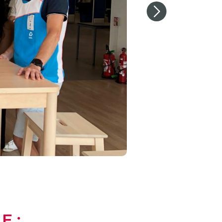
Next
E :