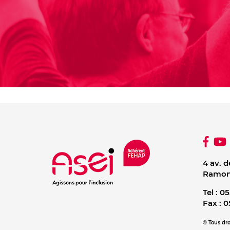
4 av. d
Ramonv
Tel :
05
Fax :
0
© Tous dro