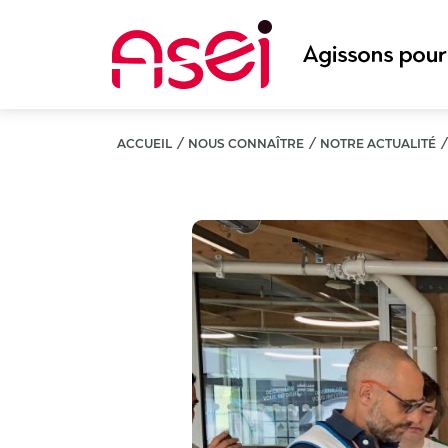
Aller
au
contenu
principal
ACCUEIL
/
NOUS CONNAÎTRE
/
NOTRE ACTUALITÉ