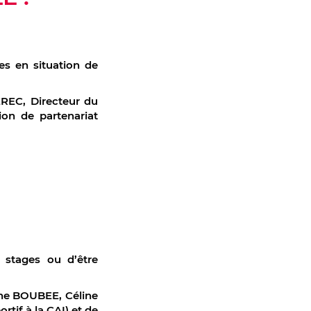
es en situation de
EREC, Directeur du
n de partenariat
 stages ou d’être
rine BOUBEE, Céline
if à la CAI) et de