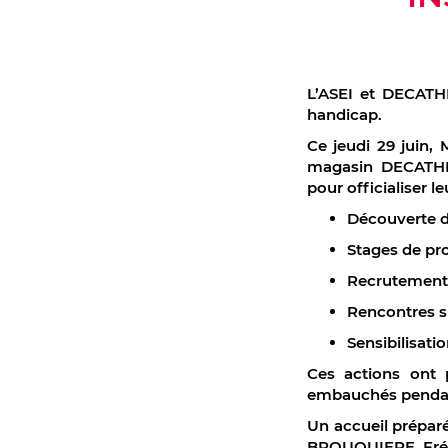
L’ASEI et DECATHL
handicap.
Ce jeudi 29 juin,
magasin DECATHL
pour officialiser l
Découverte d
Stages de pro
Recrutement
Rencontres s
Sensibilisat
Ces actions ont 
embauchés pendan
Un accueil préparé
BROUQUIERE, Frédé