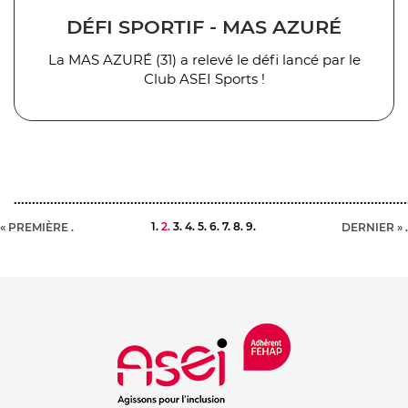
DÉFI SPORTIF - MAS AZURÉ
La MAS AZURÉ (31) a relevé le défi lancé par le
Club ASEI Sports !
Page
1
Page
2
Page
3
Page
4
Page
5
Page
6
Page
7
Page
8
Page
9
PREMIÈRE
« PREMIÈRE
DERNIÈRE
DERNIER »
Pagination
courante
PAGE
PAGE