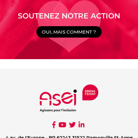
SOUTENEZ NOTRE ACTION
OUI, MAIS COMMENT ?
4 av. de I'Europe - BP 62243 31522 Ramonville St-Agne