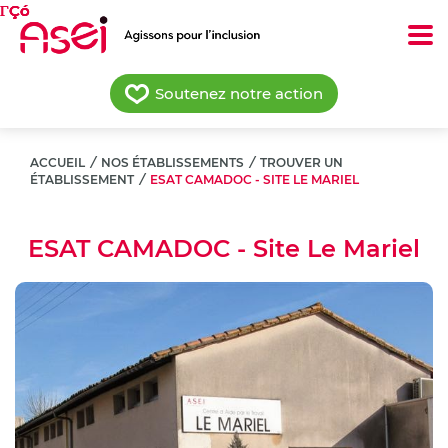
Aller
au
contenu
principal
Soutenez notre action
ACCUEIL
/
NOS ÉTABLISSEMENTS
/
TROUVER UN
ÉTABLISSEMENT
/
ESAT CAMADOC - SITE LE MARIEL
ESAT CAMADOC - Site Le Mariel