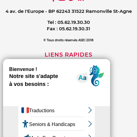
4 av. de I'Europe - BP 62243 31522 Ramonville St-Agne
Tel :
05.62.19.30.30
Fax :
05.62.19.30.31
© Tous droits réservés ASEI 2018
LIENS RAPIDES
Mentions légales
Contact
Politique de confidentialité
INFORMATIONS
L'association
Les établissements et services
Espace presse