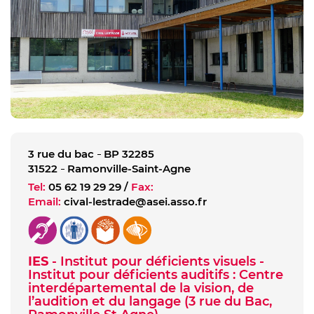
3 rue du bac
BP 32285
31522
Ramonville-Saint-Agne
Tel:
05 62 19 29 29
/
Fax:
Email:
cival-lestrade@asei.asso.fr
IES
- Institut pour déficients visuels -
Institut pour déficients auditifs : Centre
interdépartemental de la vision, de
l’audition et du langage (3 rue du Bac,