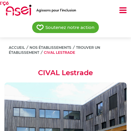
Aller
au
contenu
principal
Soutenez notre action
ACCUEIL
/
NOS ÉTABLISSEMENTS
/
TROUVER UN
ÉTABLISSEMENT
/
CIVAL LESTRADE
CIVAL Lestrade