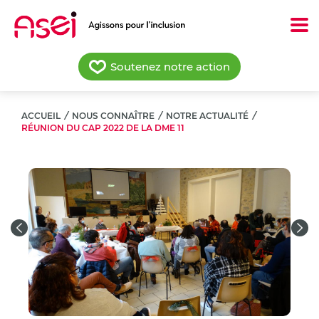
Aller
au
contenu
principal
Soutenez notre action
ACCUEIL
/
NOUS CONNAÎTRE
/
NOTRE ACTUALITÉ
/
RÉUNION DU CAP 2022 DE LA DME 11
Previous
Nex