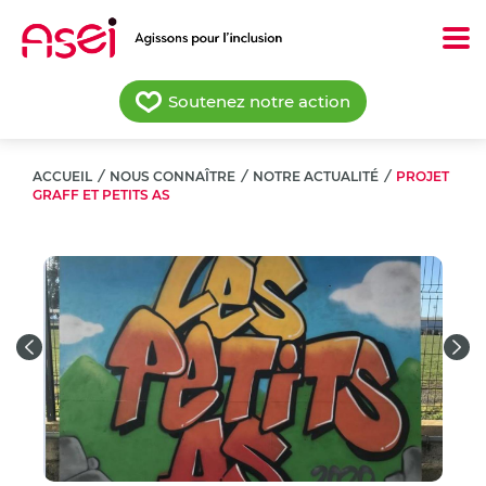
Aller
au
contenu
principal
Soutenez notre action
ACCUEIL
/
NOUS CONNAÎTRE
/
NOTRE ACTUALITÉ
/
PROJET
GRAFF ET PETITS AS
Previous
Nex