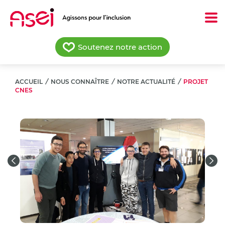
Aller
au
contenu
principal
Soutenez notre action
ACCUEIL
/
NOUS CONNAÎTRE
/
NOTRE ACTUALITÉ
/
PROJET
CNES
Previous
Nex